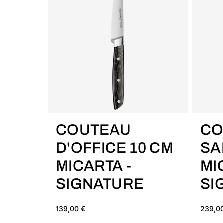
AJOUTER AU PANIER
COUTEAU
CO
D'OFFICE 10 CM
SA
MICARTA -
MI
SIGNATURE
SI
139,00 €
239,0