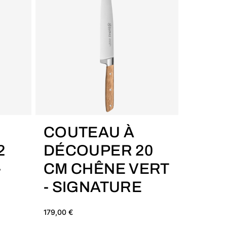
COU
20 C
SIG
239,00 €
AJOUTER AU PANIER
COUTEAU À
2
DÉCOUPER 20
-
CM CHÊNE VERT
- SIGNATURE
179,00 €