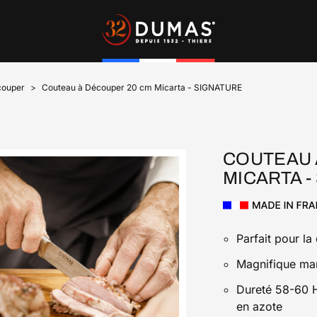
s
Nos blocs & coffrets
couper
Couteau à Découper 20 cm Micarta - SIGNATURE
Chêne Vert
Nos Coffrets de Couteaux
Micarta
COUTEAU 
MICARTA -
Parfait pour l
Magnifique man
Dureté 58-60 H
en azote